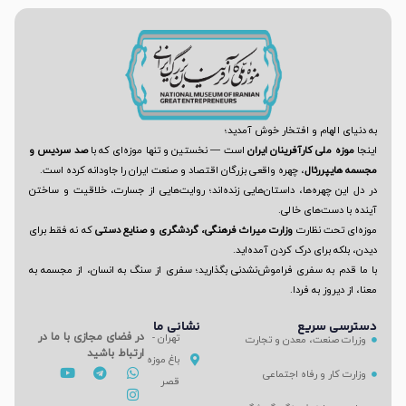
به دنیای الهام و افتخار خوش آمدید؛
اینجا
موزه ملی کارآفرینان ایران
است — نخستین و تنها موزه‌ای که با
صد سردیس و
مجسمه‌ هایپررئال
، چهره واقعی بزرگان اقتصاد و صنعت ایران را جاودانه کرده است.
در دل این چهره‌ها، داستان‌هایی زنده‌اند؛ روایت‌هایی از جسارت، خلاقیت و ساختن
آینده با دست‌های خالی.
موزه‌ای تحت نظارت
وزارت میراث فرهنگی، گردشگری و صنایع دستی
که نه فقط برای
دیدن، بلکه برای درک کردن آمده‌اید.
با ما قدم به سفری فراموش‌نشدنی بگذارید؛ سفری از سنگ به انسان، از مجسمه به
معنا، از دیروز به فردا.
دسترسی سریع
نشانی ما
در فضای مجازی با ما در
تهران -
وزرات صنعت، معدن و تجارت
ارتباط باشید
باغ موزه
وزارت کار و رفاه اجتماعی
قصر